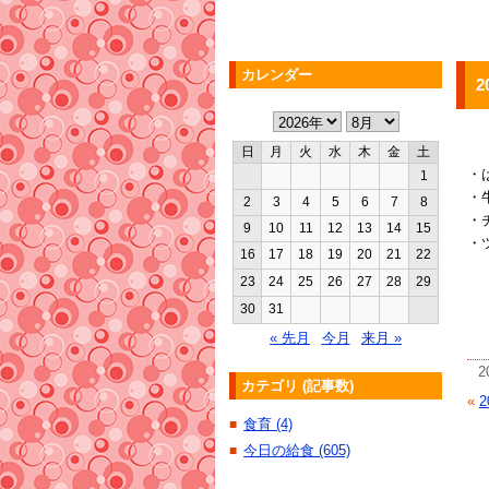
カレンダー
2
日
月
火
水
木
金
土
・
1
・
2
3
4
5
6
7
8
・
9
10
11
12
13
14
15
・
16
17
18
19
20
21
22
23
24
25
26
27
28
29
30
31
« 先月
今月
来月 »
2
カテゴリ (記事数)
«
2
食育 (4)
■
今日の給食 (605)
■